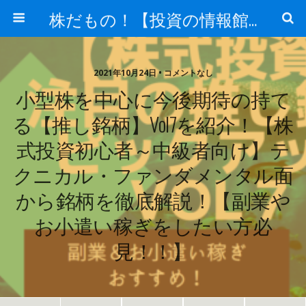
株だもの！【投資の情報館】
2021年10月24日 • コメントなし
小型株を中心に今後期待の持て
る【推し銘柄】Vol7を紹介！【株
式投資初心者～中級者向け】テ
クニカル・ファンダメンタル面
から銘柄を徹底解説！【副業や
お小遣い稼ぎをしたい方必
見！！】