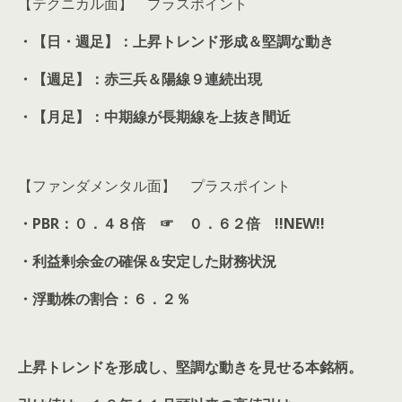
【テクニカル面】 プラスポイント
・
【日・週足】：上昇トレンド形成＆堅調な動き
・【週足】：赤三兵＆陽線
９
連続出現
・【月足】：中期線が長期線を上抜き間近
【ファンダメンタル面】 プラスポイント
・PBR：０．４８倍 ☞ ０．６２倍 !!NEW!!
・利益剰余金の確保＆安定した財務状況
・浮動株の割合：
６
．２％
上昇トレンドを形成し、堅調な動きを見せる本銘柄。