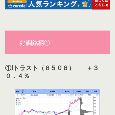
好調銘柄①
①Jトラスト（８５０８） ＋３
０．４％